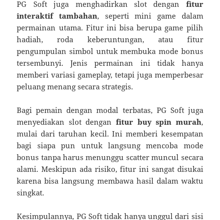
PG Soft juga menghadirkan slot dengan
fitur
interaktif tambahan
, seperti mini game dalam
permainan utama. Fitur ini bisa berupa game pilih
hadiah, roda keberuntungan, atau fitur
pengumpulan simbol untuk membuka mode bonus
tersembunyi. Jenis permainan ini tidak hanya
memberi variasi gameplay, tetapi juga memperbesar
peluang menang secara strategis.
Bagi pemain dengan modal terbatas, PG Soft juga
menyediakan slot dengan
fitur buy spin murah
,
mulai dari taruhan kecil. Ini memberi kesempatan
bagi siapa pun untuk langsung mencoba mode
bonus tanpa harus menunggu scatter muncul secara
alami. Meskipun ada risiko, fitur ini sangat disukai
karena bisa langsung membawa hasil dalam waktu
singkat.
Kesimpulannya, PG Soft tidak hanya unggul dari sisi