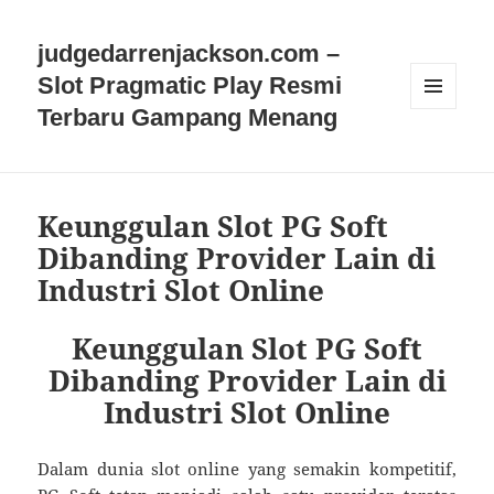
judgedarrenjackson.com –
Slot Pragmatic Play Resmi
Terbaru Gampang Menang
MENU
AND
WIDGETS
Keunggulan Slot PG Soft
Dibanding Provider Lain di
Industri Slot Online
Keunggulan Slot PG Soft
Dibanding Provider Lain di
Industri Slot Online
Dalam dunia slot online yang semakin kompetitif,