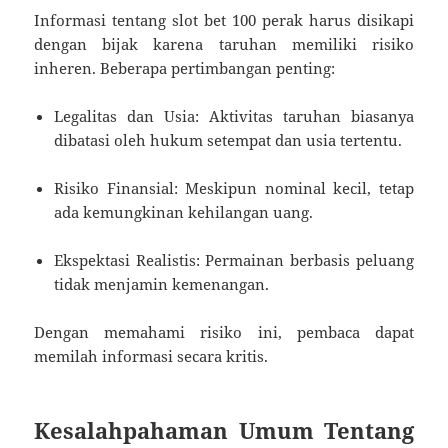
Informasi tentang slot bet 100 perak harus disikapi
dengan bijak karena taruhan memiliki risiko
inheren. Beberapa pertimbangan penting:
Legalitas dan Usia: Aktivitas taruhan biasanya
dibatasi oleh hukum setempat dan usia tertentu.
Risiko Finansial: Meskipun nominal kecil, tetap
ada kemungkinan kehilangan uang.
Ekspektasi Realistis: Permainan berbasis peluang
tidak menjamin kemenangan.
Dengan memahami risiko ini, pembaca dapat
memilah informasi secara kritis.
Kesalahpahaman Umum Tentang