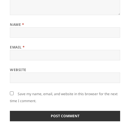
NAME
*
EMAIL
*
WEBSITE
Save my name, email, and website in this browser for the next
time I comment.