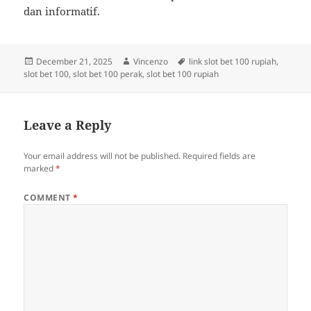
dan informatif.
Posted
Author
Tags
December 21, 2025
Vincenzo
link slot bet 100 rupiah
,
on
slot bet 100
,
slot bet 100 perak
,
slot bet 100 rupiah
Leave a Reply
Your email address will not be published.
Required fields are
marked
*
COMMENT
*