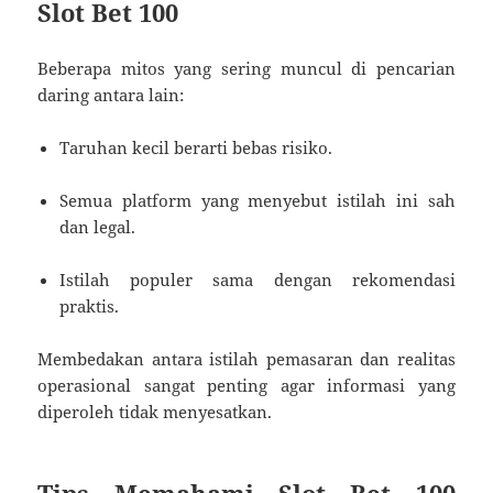
Slot Bet 100
Beberapa mitos yang sering muncul di pencarian
daring antara lain:
Taruhan kecil berarti bebas risiko.
Semua platform yang menyebut istilah ini sah
dan legal.
Istilah populer sama dengan rekomendasi
praktis.
Membedakan antara istilah pemasaran dan realitas
operasional sangat penting agar informasi yang
diperoleh tidak menyesatkan.