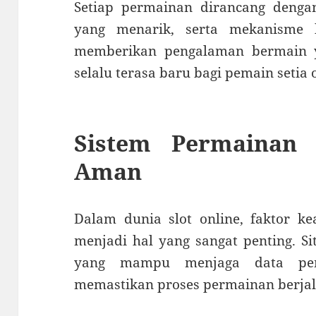
Setiap permainan dirancang dengan
yang menarik, serta mekanisme b
memberikan pengalaman bermain 
selalu terasa baru bagi pemain setia 
Sistem Permainan 
Aman
Dalam dunia slot online, faktor k
menjadi hal yang sangat penting. S
yang mampu menjaga data pem
memastikan proses permainan berjala