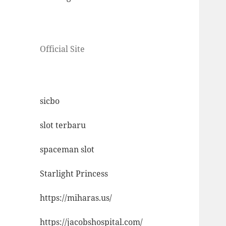
Official Site
sicbo
slot terbaru
spaceman slot
Starlight Princess
https://miharas.us/
https://jacobshospital.com/