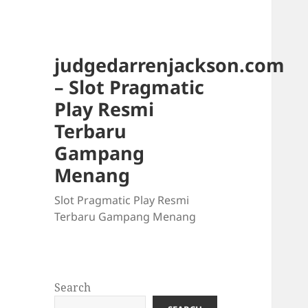
judgedarrenjackson.com
– Slot Pragmatic
Play Resmi
Terbaru
Gampang
Menang
Slot Pragmatic Play Resmi
Terbaru Gampang Menang
Search