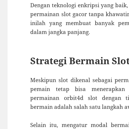
Dengan teknologi enkripsi yang baik
permainan slot gacor tanpa khawatir 
inilah yang membuat banyak pe
dalam jangka panjang.
Strategi Bermain Slo
Meskipun slot dikenal sebagai perm
pemain tetap bisa menerapkan s
permainan orbit4d slot dengan tin
bermain adalah salah satu langkah a
Selain itu, mengatur modal berma