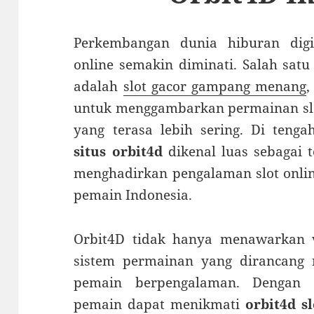
Perkembangan dunia hiburan dig
online semakin diminati. Salah satu 
adalah
slot gacor gampang menang
,
untuk menggambarkan permainan sl
yang terasa lebih sering. Di tenga
situs orbit4d
dikenal luas sebagai 
menghadirkan pengalaman slot onlin
pemain Indonesia.
Orbit4D tidak hanya menawarkan va
sistem permainan yang dirancan
pemain berpengalaman. Dengan 
pemain dapat menikmati
orbit4d sl