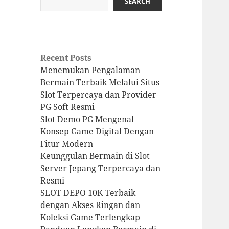
SEARCH
Recent Posts
Menemukan Pengalaman
Bermain Terbaik Melalui Situs
Slot Terpercaya dan Provider
PG Soft Resmi
Slot Demo PG Mengenal
Konsep Game Digital Dengan
Fitur Modern
Keunggulan Bermain di Slot
Server Jepang Terpercaya dan
Resmi
SLOT DEPO 10K Terbaik
dengan Akses Ringan dan
Koleksi Game Terlengkap