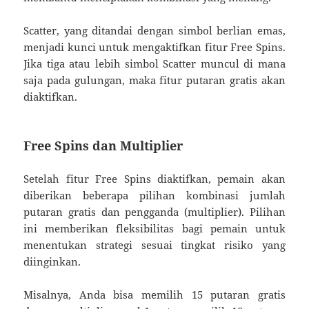
Scatter, yang ditandai dengan simbol berlian emas,
menjadi kunci untuk mengaktifkan fitur Free Spins.
Jika tiga atau lebih simbol Scatter muncul di mana
saja pada gulungan, maka fitur putaran gratis akan
diaktifkan.
Free Spins dan Multiplier
Setelah fitur Free Spins diaktifkan, pemain akan
diberikan beberapa pilihan kombinasi jumlah
putaran gratis dan pengganda (multiplier). Pilihan
ini memberikan fleksibilitas bagi pemain untuk
menentukan strategi sesuai tingkat risiko yang
diinginkan.
Misalnya, Anda bisa memilih 15 putaran gratis