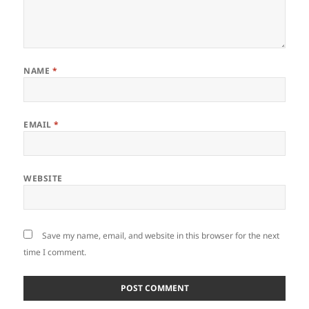
NAME
*
EMAIL
*
WEBSITE
Save my name, email, and website in this browser for the next
time I comment.