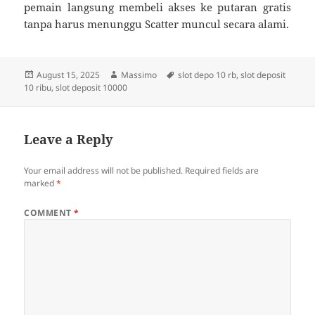
pemain langsung membeli akses ke putaran gratis
tanpa harus menunggu Scatter muncul secara alami.
Posted
Author
Tags
August 15, 2025
Massimo
slot depo 10 rb
,
slot deposit
on
10 ribu
,
slot deposit 10000
Leave a Reply
Your email address will not be published.
Required fields are
marked
*
COMMENT
*