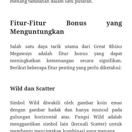
menang tambahan dalam satu putaran.
Fitur-Fitur Bonus yang
Menguntungkan
Salah satu daya tarik utama dari Great Rhino
Megaways adalah fitur bonus yang dapat
meningkatkan kemenangan secara signifikan.
Berikut beberapa fitur penting yang perlu diketahui:
Wild dan Scatter
Simbol Wild diwakili oleh gambar koin emas
dengan gambar badak dan hanya muncul pada
gulungan horizontal atas. Fungsi Wild adalah
menggantikan simbol lain (kecuali Scatter) untuk
membantu menciptakan kombinasi yang menang.