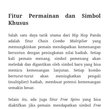
Fitur Permainan dan Simbol
Khusus
Salah satu daya tarik utama dari Hip Hop Panda
adalah fitur
Chain Combo Multiplier
yang
memungkinkan pemain mendapatkan kemenangan
beruntun dengan peningkatan nilai hadiah. Setiap
kali pemain menang, simbol pemenang akan
meledak dan digantikan oleh simbol baru yang bisa
memicu kemenangan lanjutan. Setiap kombo
berturut-turut akan meningkatkan pengali
(multiplier) hadiah, membuat potensi kemenangan
semakin besar.
Selain itu, ada juga fitur
Free Spins
yang bisa
diaktifkan jika pemain mendapatkan simbol
Free