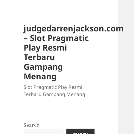
judgedarrenjackson.com
– Slot Pragmatic
Play Resmi
Terbaru
Gampang
Menang
Slot Pragmatic Play Resmi
Terbaru Gampang Menang
Search