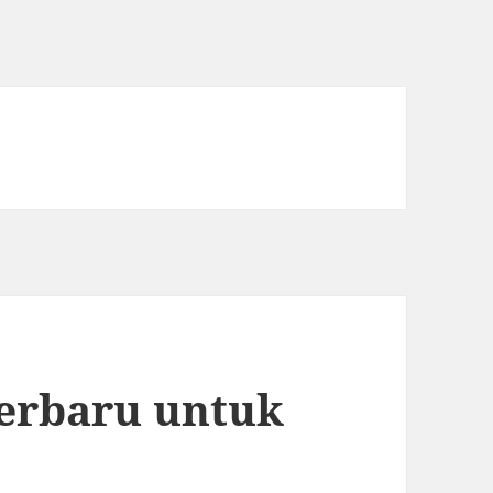
erbaru untuk