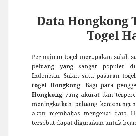
Data Hongkong 
Togel Ha
Permainan togel merupakan salah s
peluang yang sangat populer di
Indonesia. Salah satu pasaran toge
togel Hongkong
. Bagi para peng
Hongkong
yang akurat dan terperc
meningkatkan peluang kemenangan 
akan membahas mengenai data H
tersebut dapat digunakan untuk be