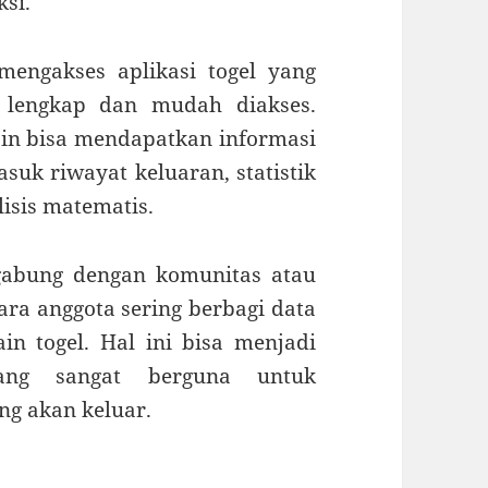
si.
mengakses aplikasi togel yang
 lengkap dan mudah diakses.
in bisa mendapatkan informasi
asuk riwayat keluaran, statistik
isis matematis.
gabung dengan komunitas atau
para anggota sering berbagi data
in togel. Hal ini bisa menjadi
ang sangat berguna untuk
g akan keluar.