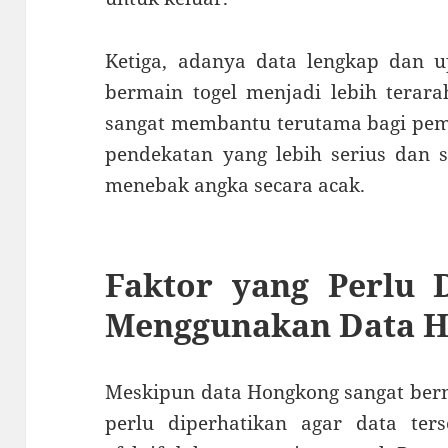
Ketiga, adanya data lengkap dan 
bermain togel menjadi lebih terarah
sangat membantu terutama bagi pem
pendekatan yang lebih serius dan s
menebak angka secara acak.
Faktor yang Perlu 
Menggunakan Data 
Meskipun data Hongkong sangat berm
perlu diperhatikan agar data ter