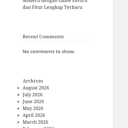
Modern dengan Game Favorit
dan Fitur Lengkap Terbaru
Recent Comments
No comments to show.
Archives
August 2026
July 2026
June 2026
May 2026
April 2026
March 2026