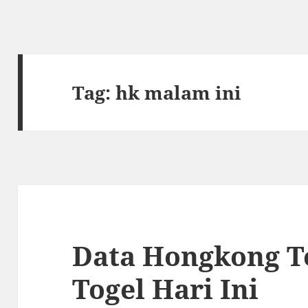
Tag:
hk malam ini
Data Hongkong T
Togel Hari Ini