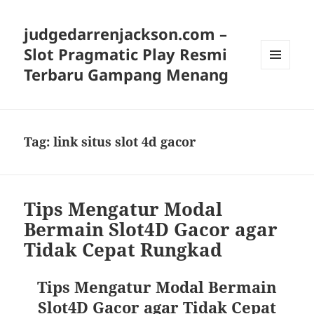
judgedarrenjackson.com –
Slot Pragmatic Play Resmi
Terbaru Gampang Menang
MENU
AND
WIDGETS
Tag:
link situs slot 4d gacor
Tips Mengatur Modal
Bermain Slot4D Gacor agar
Tidak Cepat Rungkad
Tips Mengatur Modal Bermain
Slot4D Gacor agar Tidak Cepat