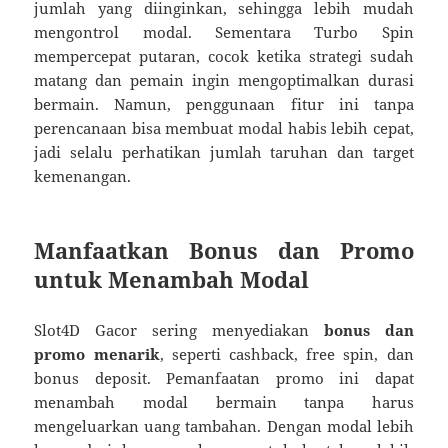
jumlah yang diinginkan, sehingga lebih mudah
mengontrol modal. Sementara Turbo Spin
mempercepat putaran, cocok ketika strategi sudah
matang dan pemain ingin mengoptimalkan durasi
bermain. Namun, penggunaan fitur ini tanpa
perencanaan bisa membuat modal habis lebih cepat,
jadi selalu perhatikan jumlah taruhan dan target
kemenangan.
Manfaatkan Bonus dan Promo
untuk Menambah Modal
Slot4D Gacor sering menyediakan
bonus dan
promo menarik
, seperti cashback, free spin, dan
bonus deposit. Pemanfaatan promo ini dapat
menambah modal bermain tanpa harus
mengeluarkan uang tambahan. Dengan modal lebih