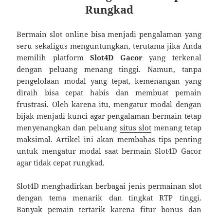
Rungkad
Bermain slot online bisa menjadi pengalaman yang
seru sekaligus menguntungkan, terutama jika Anda
memilih platform
Slot4D Gacor
yang terkenal
dengan peluang menang tinggi. Namun, tanpa
pengelolaan modal yang tepat, kemenangan yang
diraih bisa cepat habis dan membuat pemain
frustrasi. Oleh karena itu, mengatur modal dengan
bijak menjadi kunci agar pengalaman bermain tetap
menyenangkan dan peluang
situs slot
menang tetap
maksimal. Artikel ini akan membahas tips penting
untuk mengatur modal saat bermain Slot4D Gacor
agar tidak cepat rungkad.
Slot4D menghadirkan berbagai jenis permainan slot
dengan tema menarik dan tingkat RTP tinggi.
Banyak pemain tertarik karena fitur bonus dan