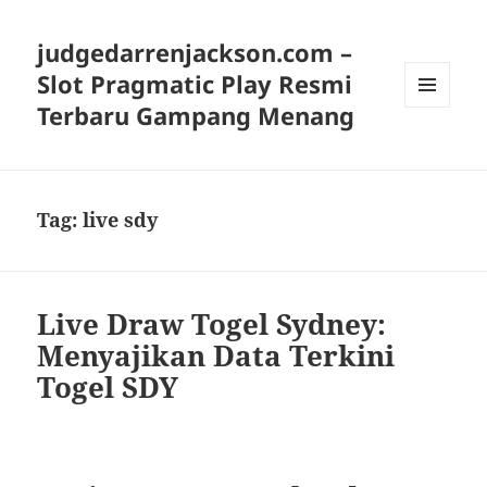
judgedarrenjackson.com –
Slot Pragmatic Play Resmi
Terbaru Gampang Menang
MENU
AND
WIDGETS
Tag:
live sdy
Live Draw Togel Sydney:
Menyajikan Data Terkini
Togel SDY