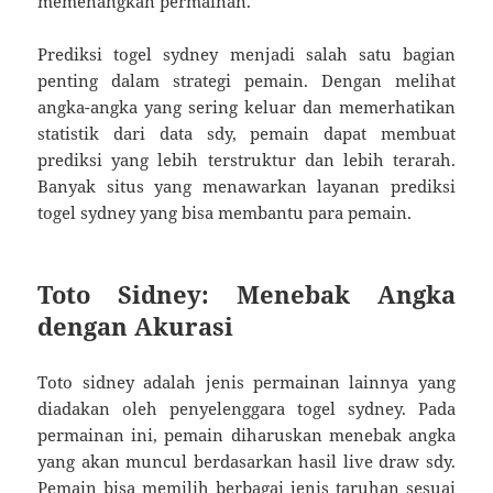
memenangkan permainan.
Prediksi togel sydney menjadi salah satu bagian
penting dalam strategi pemain. Dengan melihat
angka-angka yang sering keluar dan memerhatikan
statistik dari data sdy, pemain dapat membuat
prediksi yang lebih terstruktur dan lebih terarah.
Banyak situs yang menawarkan layanan prediksi
togel sydney yang bisa membantu para pemain.
Toto Sidney: Menebak Angka
dengan Akurasi
Toto sidney adalah jenis permainan lainnya yang
diadakan oleh penyelenggara togel sydney. Pada
permainan ini, pemain diharuskan menebak angka
yang akan muncul berdasarkan hasil live draw sdy.
Pemain bisa memilih berbagai jenis taruhan sesuai