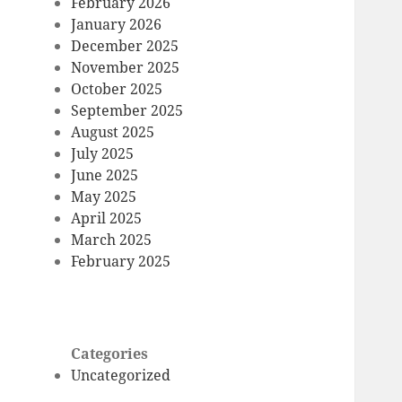
February 2026
January 2026
December 2025
November 2025
October 2025
September 2025
August 2025
July 2025
June 2025
May 2025
April 2025
March 2025
February 2025
Categories
Uncategorized