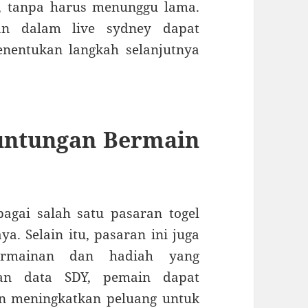
, tanpa harus menunggu lama.
an dalam live sydney dapat
enentukan langkah selanjutnya
euntungan Bermain
bagai salah satu pasaran togel
a. Selain itu, pasaran ini juga
ermainan dan hadiah yang
an data SDY, pemain dapat
n meningkatkan peluang untuk