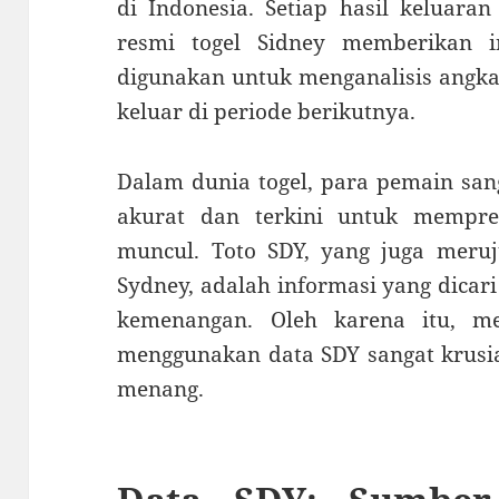
di Indonesia. Setiap hasil keluaran
resmi togel Sidney memberikan i
digunakan untuk menganalisis angk
keluar di periode berikutnya.
Dalam dunia togel, para pemain san
akurat dan terkini untuk mempre
muncul. Toto SDY, yang juga meruj
Sydney, adalah informasi yang dicar
kemenangan. Oleh karena itu, 
menggunakan data SDY sangat krusi
menang.