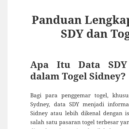
Panduan Lengkap
SDY dan Tog
Apa Itu Data SDY
dalam Togel Sidney?
Bagi para penggemar togel, khus
Sydney, data SDY menjadi informas
Sidney atau lebih dikenal dengan i
salah satu pasaran togel terbesar y