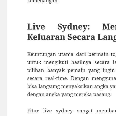
kemenangan.
Live Sydney: Men
Keluaran Secara Lan
Keuntungan utama dari bermain t
untuk mengikuti hasilnya secara l
pilihan banyak pemain yang ingin
secara real-time. Dengan mengguna
bisa langsung menyaksikan angka y
dengan angka yang mereka pasang.
Fitur live sydney sangat memba