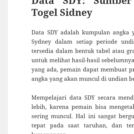
Data SDY: Sumber
Togel Sidney
Data SDY adalah kumpulan angka y
Sydney dalam setiap periode undi
tersedia dalam bentuk tabel atau 
untuk melihat hasil-hasil sebelumny
yang ada, pemain dapat membuat pre
angka yang akan muncul di undian b
Mempelajari data SDY secara men
lebih, karena pemain bisa mengeta
sering muncul. Hal ini sangat ber
tepat pada saat taruhan, dan te