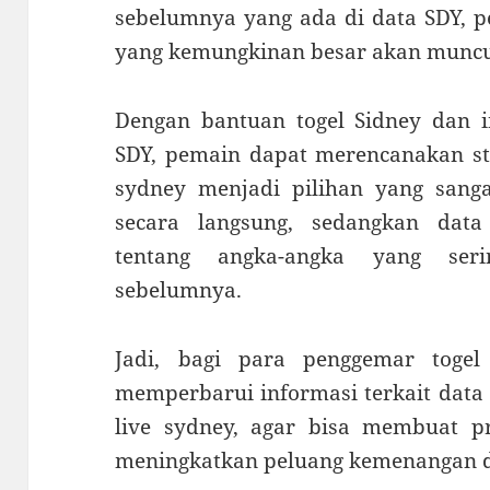
sebelumnya yang ada di data SDY, 
yang kemungkinan besar akan muncu
Dengan bantuan togel Sidney dan i
SDY, pemain dapat merencanakan st
sydney menjadi pilihan yang sang
secara langsung, sedangkan da
tentang angka-angka yang ser
sebelumnya.
Jadi, bagi para penggemar togel
memperbarui informasi terkait data 
live sydney, agar bisa membuat pr
meningkatkan peluang kemenangan d