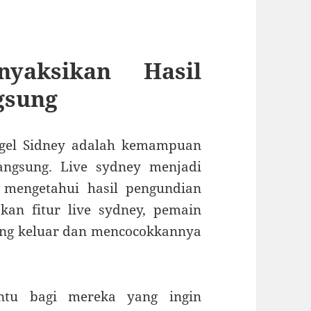
yaksikan Hasil
gsung
ogel Sidney adalah kemampuan
angsung. Live sydney menjadi
 mengetahui hasil pengundian
kan fitur live sydney, pemain
ang keluar dan mencocokkannya
ntu bagi mereka yang ingin