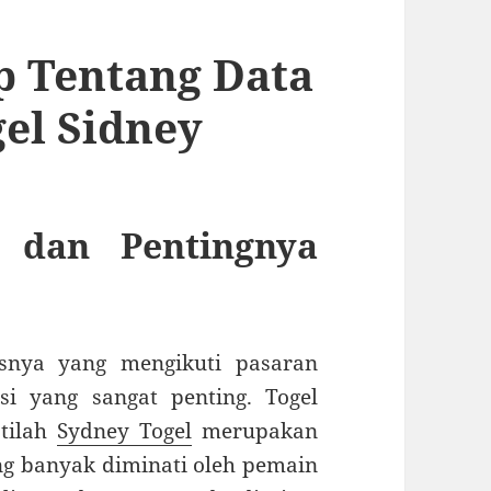
 Tentang Data
el Sidney
 dan Pentingnya
usnya yang mengikuti pasaran
i yang sangat penting. Togel
stilah
Sydney Togel
merupakan
ang banyak diminati oleh pemain