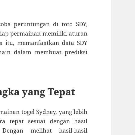
oba peruntungan di toto SDY,
iap permainan memiliki aturan
a itu, memanfaatkan data SDY
main dalam membuat prediksi
ngka yang Tepat
mainan togel Sydney, yang lebih
ra tepat sesuai dengan hasil
Dengan melihat hasil-hasil