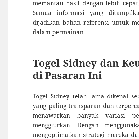
memantau hasil dengan lebih cepat
Semua informasi yang ditampilk
dijadikan bahan referensi untuk m
dalam permainan.
Togel Sidney dan K
di Pasaran Ini
Togel Sidney telah lama dikenal se
yang paling transparan dan terpercay
menawarkan banyak variasi p
menggiurkan. Dengan menggunak
mengoptimalkan strategi mereka da