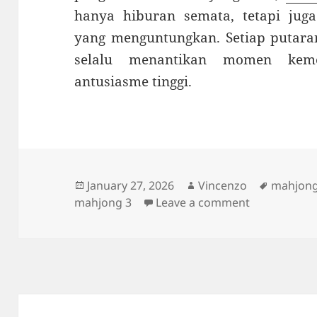
hanya hiburan semata, tetapi ju
yang menguntungkan. Setiap putar
selalu menantikan momen keme
antusiasme tinggi.
Posted
Author
Tags
January 27, 2026
Vincenzo
mahjong
on
on Slot Mah
mahjong 3
Leave a comment