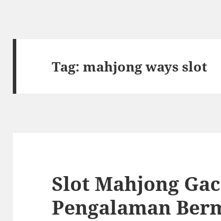
Tag:
mahjong ways slot
Slot Mahjong Gac
Pengalaman Berm