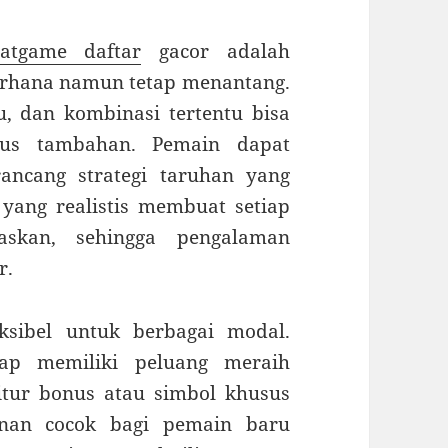
atgame daftar
gacor adalah
rhana namun tetap menantang.
tu, dan kombinasi tertentu bisa
nus tambahan. Pemain dapat
ancang strategi taruhan yang
o yang realistis membuat setiap
skan, sehingga pengalaman
r.
eksibel untuk berbagai modal.
tap memiliki peluang meraih
itur bonus atau simbol khusus
nan cocok bagi pemain baru