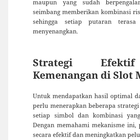
maupun yang sudah berpengalama
seimbang memberikan kombinasi ris
sehingga setiap putaran teras
menyenangkan.
Strategi Efekti
Kemenangan di Slot 
Untuk mendapatkan hasil optimal da
perlu menerapkan beberapa strategi 
setiap simbol dan kombinasi ya
Dengan memahami mekanisme ini, 
secara efektif dan meningkatkan pel