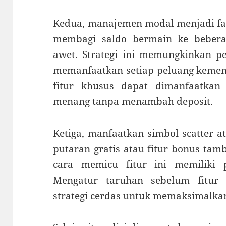
Kedua, manajemen modal menjadi fa
membagi saldo bermain ke bebera
awet. Strategi ini memungkinkan p
memanfaatkan setiap peluang kemen
fitur khusus dapat dimanfaatkan
menang tanpa menambah deposit.
Ketiga, manfaatkan simbol scatter 
putaran gratis atau fitur bonus t
cara memicu fitur ini memiliki 
Mengatur taruhan sebelum fitur
strategi cerdas untuk memaksimalka