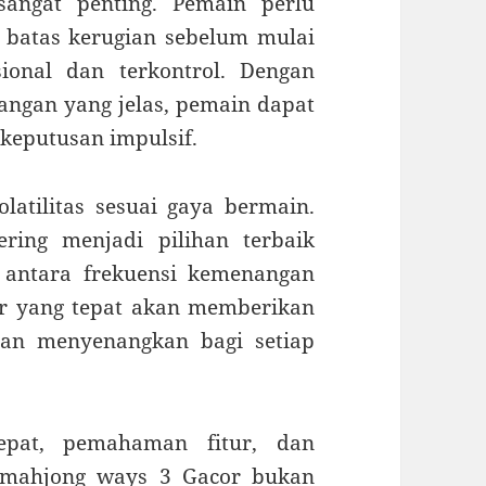
 sangat penting. Pemain perlu
batas kerugian sebelum mulai
ional dan terkontrol. Dengan
ngan yang jelas, pemain dapat
 keputusan impulsif.
olatilitas sesuai gaya bermain.
ering menjadi pilihan terbaik
antara frekuensi kemenangan
or yang tepat akan memberikan
dan menyenangkan bagi setiap
epat, pemahaman fitur, dan
 mahjong ways 3
Gacor bukan