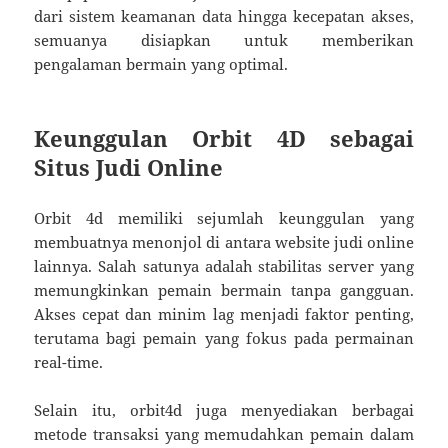
dari sistem keamanan data hingga kecepatan akses,
semuanya disiapkan untuk memberikan
pengalaman bermain yang optimal.
Keunggulan Orbit 4D sebagai
Situs Judi Online
Orbit 4d memiliki sejumlah keunggulan yang
membuatnya menonjol di antara website judi online
lainnya. Salah satunya adalah stabilitas server yang
memungkinkan pemain bermain tanpa gangguan.
Akses cepat dan minim lag menjadi faktor penting,
terutama bagi pemain yang fokus pada permainan
real-time.
Selain itu, orbit4d juga menyediakan berbagai
metode transaksi yang memudahkan pemain dalam