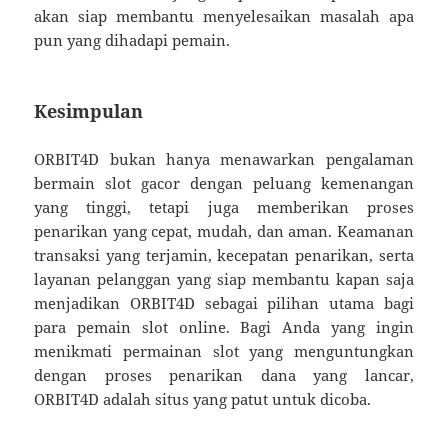
akan siap membantu menyelesaikan masalah apa
pun yang dihadapi pemain.
Kesimpulan
ORBIT4D bukan hanya menawarkan pengalaman
bermain slot gacor dengan peluang kemenangan
yang tinggi, tetapi juga memberikan proses
penarikan yang cepat, mudah, dan aman. Keamanan
transaksi yang terjamin, kecepatan penarikan, serta
layanan pelanggan yang siap membantu kapan saja
menjadikan ORBIT4D sebagai pilihan utama bagi
para pemain slot online. Bagi Anda yang ingin
menikmati permainan slot yang menguntungkan
dengan proses penarikan dana yang lancar,
ORBIT4D adalah situs yang patut untuk dicoba.