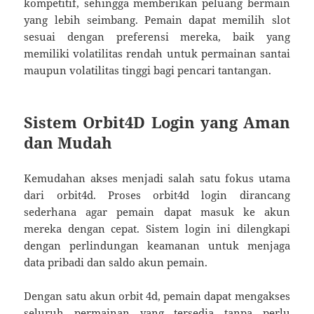
kompetitif, sehingga memberikan peluang bermain
yang lebih seimbang. Pemain dapat memilih slot
sesuai dengan preferensi mereka, baik yang
memiliki volatilitas rendah untuk permainan santai
maupun volatilitas tinggi bagi pencari tantangan.
Sistem Orbit4D Login yang Aman
dan Mudah
Kemudahan akses menjadi salah satu fokus utama
dari orbit4d. Proses orbit4d login dirancang
sederhana agar pemain dapat masuk ke akun
mereka dengan cepat. Sistem login ini dilengkapi
dengan perlindungan keamanan untuk menjaga
data pribadi dan saldo akun pemain.
Dengan satu akun orbit 4d, pemain dapat mengakses
seluruh permainan yang tersedia tanpa perlu