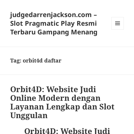
judgedarrenjackson.com –
Slot Pragmatic Play Resmi
Terbaru Gampang Menang
MENU
AND
WIDGETS
Tag:
orbit4d daftar
Orbit4D: Website Judi
Online Modern dengan
Layanan Lengkap dan Slot
Unggulan
Orbit4D: Website Judi