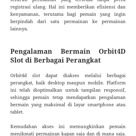
registrasi ulang. Hal ini memberikan efisiensi dan
kenyamanan, terutama bagi pemain yang ingin
berpindah dari satu permainan ke permainan
lainnya.
Pengalaman Bermain Orbit4D
Slot di Berbagai Perangkat
Orbit4d slot dapat diakses melalui berbagai
perangkat, baik desktop maupun mobile. Platform
ini telah dioptimalkan untuk tampilan responsif,
sehingga pemain tetap mendapatkan pengalaman
bermain yang maksimal di layar smartphone atau
tablet.
Kemudahan akses ini memungkinkan pemain
menikmati permainan kapan saja dan di mana saja.