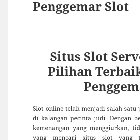
Penggemar Slot
Situs Slot Ser
Pilihan Terbai
Penggema
Slot online telah menjadi salah sat
di kalangan pecinta judi. Dengan b
kemenangan yang menggiurkan, ti
yang mencari situs slot yang 