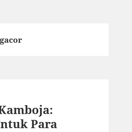
 gacor
 Kamboja:
Untuk Para