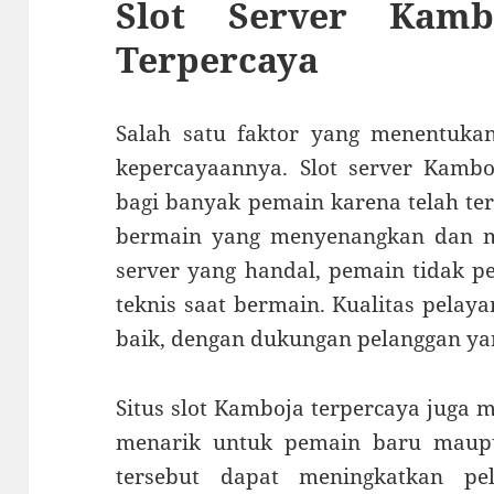
Slot Server Kam
Terpercaya
Salah satu faktor yang menentukan
kepercayaannya. Slot server Kambo
bagi banyak pemain karena telah t
bermain yang menyenangkan dan m
server yang handal, pemain tidak p
teknis saat bermain. Kualitas pelay
baik, dengan dukungan pelanggan ya
Situs slot Kamboja terpercaya juga
menarik untuk pemain baru maupu
tersebut dapat meningkatkan p