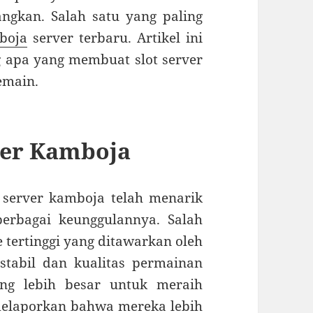
gkan. Salah satu yang paling
boja
server terbaru
. Artikel ini
 apa yang membuat slot server
emain.
ver Kamboja
 server kamboja
telah menarik
erbagai keunggulannya. Salah
 tertinggi yang ditawarkan oleh
 stabil dan kualitas permainan
ang lebih besar untuk meraih
elaporkan bahwa mereka lebih