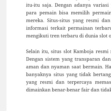
itu-itu saja. Dengan adanya varias
para pemain bisa memilih permain
mereka. Situs-situs yang resmi da
informasi terkait permainan terbar
mengikuti tren terbaru di dunia slot o
Selain itu, situs slot Kamboja resm
Dengan sistem yang transparan dan
aman dan nyaman saat bermain. Hal 
banyaknya situs yang tidak bertang
yang resmi dan terpercaya mema
dimainkan benar-benar fair dan tida