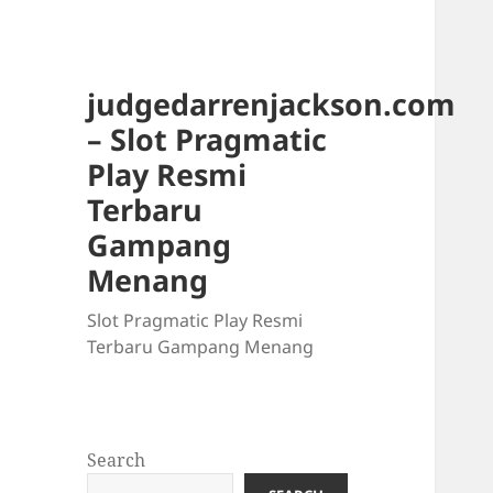
judgedarrenjackson.com
– Slot Pragmatic
Play Resmi
Terbaru
Gampang
Menang
Slot Pragmatic Play Resmi
Terbaru Gampang Menang
Search