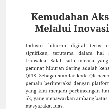
Kemudahan Aks
Melalui Inovasi
Industri hiburan digital terus 
signifikan, terutama dalam hal 
transaksi. Salah satu inovasi yan
peminat hiburan daring adalah keh
QRIS. Sebagai standar kode QR nasi
pemain berinteraksi dengan platfor
yang kini menjadi perbincangan han
5k, yang menawarkan ambang batas 
masyarakat luas.