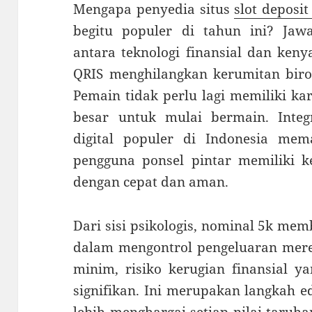
Mengapa penyedia situs
slot deposit
begitu populer di tahun ini? Jawa
antara teknologi finansial dan ke
QRIS menghilangkan kerumitan biro
Pemain tidak perlu lagi memiliki ka
besar untuk mulai bermain. Inte
digital populer di Indonesia me
pengguna ponsel pintar memiliki 
dengan cepat dan aman.
Dari sisi psikologis, nominal 5k me
dalam mengontrol pengeluaran mere
minim, risiko kerugian finansial y
signifikan. Ini merupakan langkah e