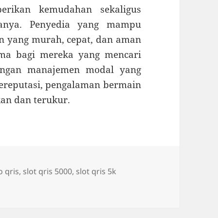
erikan kemudahan sekaligus
anya. Penyedia yang mampu
n yang murah, cepat, dan aman
ama bagi mereka yang mencari
 Dengan manajemen modal yang
bereputasi, pengalaman bermain
an dan terukur.
o qris
,
slot qris 5000
,
slot qris 5k
ainan Melalui Inovasi Slot QRIS 5k