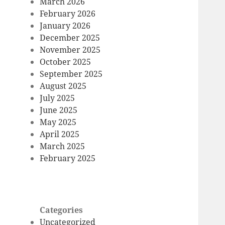
March 2026
February 2026
January 2026
December 2025
November 2025
October 2025
September 2025
August 2025
July 2025
June 2025
May 2025
April 2025
March 2025
February 2025
Categories
Uncategorized