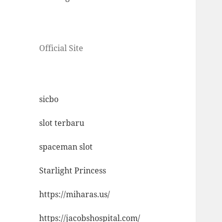
Official Site
sicbo
slot terbaru
spaceman slot
Starlight Princess
https://miharas.us/
https://jacobshospital.com/