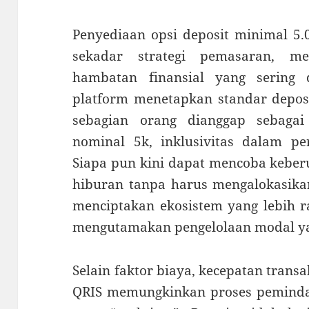
Penyediaan opsi deposit minimal 5.
sekadar strategi pemasaran, me
hambatan finansial yang sering 
platform menetapkan standar deposi
sebagian orang dianggap sebaga
nominal 5k, inklusivitas dalam pe
Siapa pun kini dapat mencoba keber
hiburan tanpa harus mengalokasikan
menciptakan ekosistem yang lebih 
mengutamakan pengelolaan modal ya
Selain faktor biaya, kecepatan trans
QRIS memungkinkan proses pemindah