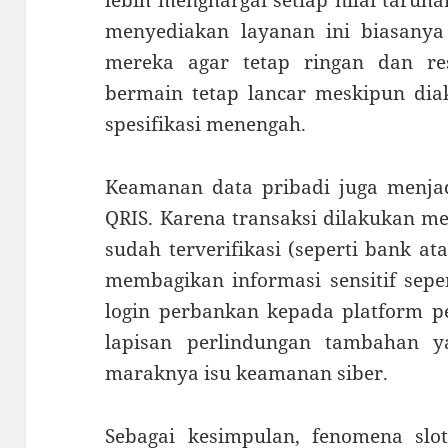
lebih menghargai setiap nilai taruh
menyediakan layanan ini biasanya
mereka agar tetap ringan dan re
bermain tetap lancar meskipun dia
spesifikasi menengah.
Keamanan data pribadi juga menja
QRIS. Karena transaksi dilakukan mel
sudah terverifikasi (seperti bank at
membagikan informasi sensitif seper
login perbankan kepada platform p
lapisan perlindungan tambahan y
maraknya isu keamanan siber.
Sebagai kesimpulan, fenomena slo