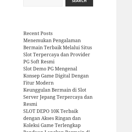
SEARCH
Recent Posts
Menemukan Pengalaman
Bermain Terbaik Melalui Situs
Slot Terpercaya dan Provider
PG Soft Resmi
Slot Demo PG Mengenal
Konsep Game Digital Dengan
Fitur Modern
Keunggulan Bermain di Slot
Server Jepang Terpercaya dan
Resmi
SLOT DEPO 10K Terbaik
dengan Akses Ringan dan
Koleksi Game Terlengkap