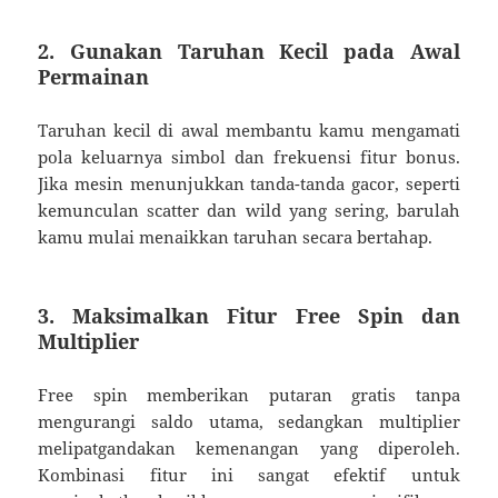
2. Gunakan Taruhan Kecil pada Awal
Permainan
Taruhan kecil di awal membantu kamu mengamati
pola keluarnya simbol dan frekuensi fitur bonus.
Jika mesin menunjukkan tanda-tanda gacor, seperti
kemunculan scatter dan wild yang sering, barulah
kamu mulai menaikkan taruhan secara bertahap.
3. Maksimalkan Fitur Free Spin dan
Multiplier
Free spin memberikan putaran gratis tanpa
mengurangi saldo utama, sedangkan multiplier
melipatgandakan kemenangan yang diperoleh.
Kombinasi fitur ini sangat efektif untuk