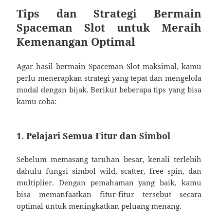
Tips dan Strategi Bermain
Spaceman Slot untuk Meraih
Kemenangan Optimal
Agar hasil bermain Spaceman Slot maksimal, kamu
perlu menerapkan strategi yang tepat dan mengelola
modal dengan bijak. Berikut beberapa tips yang bisa
kamu coba:
1. Pelajari Semua Fitur dan Simbol
Sebelum memasang taruhan besar, kenali terlebih
dahulu fungsi simbol wild, scatter, free spin, dan
multiplier. Dengan pemahaman yang baik, kamu
bisa memanfaatkan fitur-fitur tersebut secara
optimal untuk meningkatkan peluang menang.