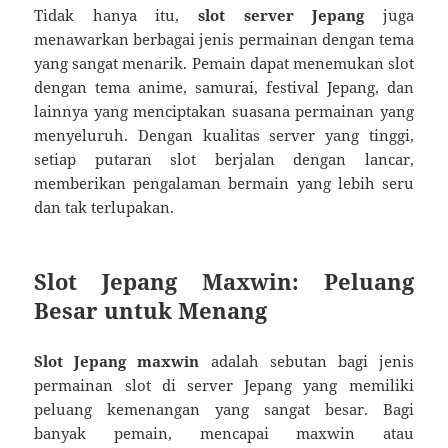
Tidak hanya itu,
slot server Jepang
juga
menawarkan berbagai jenis permainan dengan tema
yang sangat menarik. Pemain dapat menemukan slot
dengan tema anime, samurai, festival Jepang, dan
lainnya yang menciptakan suasana permainan yang
menyeluruh. Dengan kualitas server yang tinggi,
setiap putaran slot berjalan dengan lancar,
memberikan pengalaman bermain yang lebih seru
dan tak terlupakan.
Slot Jepang Maxwin: Peluang
Besar untuk Menang
Slot Jepang maxwin
adalah sebutan bagi jenis
permainan slot di server Jepang yang memiliki
peluang kemenangan yang sangat besar. Bagi
banyak pemain, mencapai maxwin atau