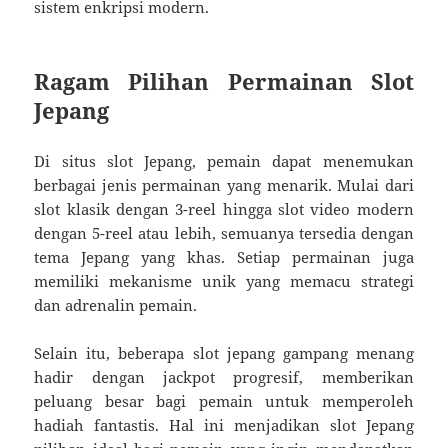
sistem enkripsi modern.
Ragam Pilihan Permainan Slot
Jepang
Di situs slot Jepang, pemain dapat menemukan
berbagai jenis permainan yang menarik. Mulai dari
slot klasik dengan 3-reel hingga slot video modern
dengan 5-reel atau lebih, semuanya tersedia dengan
tema Jepang yang khas. Setiap permainan juga
memiliki mekanisme unik yang memacu strategi
dan adrenalin pemain.
Selain itu, beberapa slot jepang gampang menang
hadir dengan jackpot progresif, memberikan
peluang besar bagi pemain untuk memperoleh
hadiah fantastis. Hal ini menjadikan slot Jepang