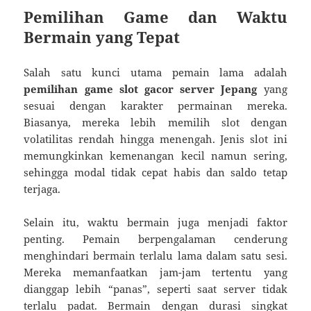
Pemilihan Game dan Waktu
Bermain yang Tepat
Salah satu kunci utama pemain lama adalah
pemilihan game slot gacor server Jepang
yang
sesuai dengan karakter permainan mereka.
Biasanya, mereka lebih memilih slot dengan
volatilitas rendah hingga menengah. Jenis slot ini
memungkinkan kemenangan kecil namun sering,
sehingga modal tidak cepat habis dan saldo tetap
terjaga.
Selain itu, waktu bermain juga menjadi faktor
penting. Pemain berpengalaman cenderung
menghindari bermain terlalu lama dalam satu sesi.
Mereka memanfaatkan jam-jam tertentu yang
dianggap lebih “panas”, seperti saat server tidak
terlalu padat. Bermain dengan durasi singkat