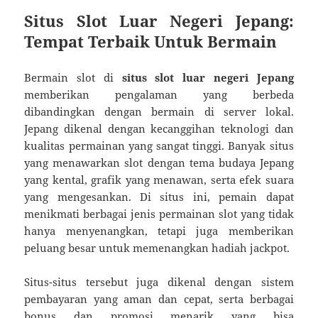
Situs Slot Luar Negeri Jepang:
Tempat Terbaik Untuk Bermain
Bermain slot di
situs slot luar negeri Jepang
memberikan pengalaman yang berbeda
dibandingkan dengan bermain di server lokal.
Jepang dikenal dengan kecanggihan teknologi dan
kualitas permainan yang sangat tinggi. Banyak situs
yang menawarkan slot dengan tema budaya Jepang
yang kental, grafik yang menawan, serta efek suara
yang mengesankan. Di situs ini, pemain dapat
menikmati berbagai jenis permainan slot yang tidak
hanya menyenangkan, tetapi juga memberikan
peluang besar untuk memenangkan hadiah jackpot.
Situs-situs tersebut juga dikenal dengan sistem
pembayaran yang aman dan cepat, serta berbagai
bonus dan promosi menarik yang bisa