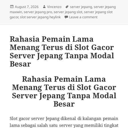
Posted
Author
Tags
August 7, 2026
Vincenzo
server jepang
,
server jepang
on
maxwin
,
server jepang pro
,
server jepang slot
,
server jepang slot
on Keunggulan Berm
gacor
,
slot server jepang heylink
Leave a comment
Rahasia Pemain Lama
Menang Terus di Slot Gacor
Server Jepang Tanpa Modal
Besar
Rahasia Pemain Lama
Menang Terus di Slot Gacor
Server Jepang Tanpa Modal
Besar
Slot gacor server Jepang dikenal di kalangan pemain
lama sebagai salah satu server yang memiliki tingkat