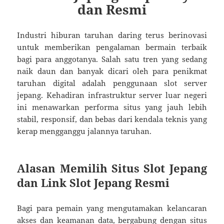
dan Resmi
Industri hiburan taruhan daring terus berinovasi
untuk memberikan pengalaman bermain terbaik
bagi para anggotanya. Salah satu tren yang sedang
naik daun dan banyak dicari oleh para penikmat
taruhan digital adalah penggunaan slot server
jepang. Kehadiran infrastruktur server luar negeri
ini menawarkan performa situs yang jauh lebih
stabil, responsif, dan bebas dari kendala teknis yang
kerap mengganggu jalannya taruhan.
Alasan Memilih Situs Slot Jepang
dan Link Slot Jepang Resmi
Bagi para pemain yang mengutamakan kelancaran
akses dan keamanan data, bergabung dengan
situs