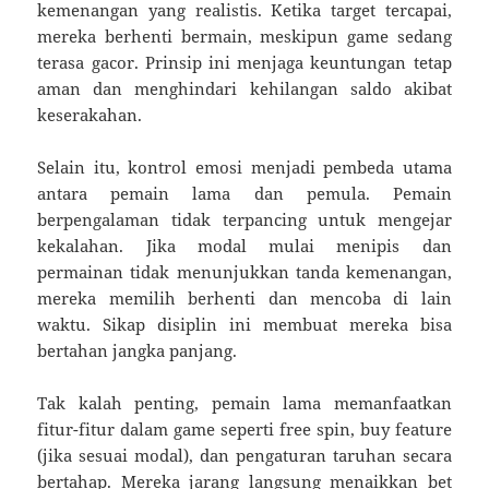
kemenangan yang realistis. Ketika target tercapai,
mereka berhenti bermain, meskipun game sedang
terasa gacor. Prinsip ini menjaga keuntungan tetap
aman dan menghindari kehilangan saldo akibat
keserakahan.
Selain itu, kontrol emosi menjadi pembeda utama
antara pemain lama dan pemula. Pemain
berpengalaman tidak terpancing untuk mengejar
kekalahan. Jika modal mulai menipis dan
permainan tidak menunjukkan tanda kemenangan,
mereka memilih berhenti dan mencoba di lain
waktu. Sikap disiplin ini membuat mereka bisa
bertahan jangka panjang.
Tak kalah penting, pemain lama memanfaatkan
fitur-fitur dalam game seperti free spin, buy feature
(jika sesuai modal), dan pengaturan taruhan secara
bertahap. Mereka jarang langsung menaikkan bet