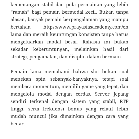
kemenangan stabil dan pola permainan yang lebih
“ramah” bagi pemain bermodal kecil. Bukan tanpa
alasan, banyak pemain berpengalaman yang mampu
bertahan
https://www.prayasiasacademy.com/en
lama dan meraih keuntungan konsisten tanpa harus
mengeluarkan modal besar. Rahasia ini bukan
sekadar keberuntungan, melainkan hasil dari
strategi, pengamatan, dan disiplin dalam bermain.
Pemain lama memahami bahwa slot bukan soal
menekan spin sebanyak-banyaknya, tetapi soal
membaca momentum, memilih game yang tepat, dan
mengelola modal dengan cerdas. Server Jepang
sendiri terkenal dengan sistem yang stabil, RTP
tinggi, serta frekuensi bonus yang relatif lebih
mudah muncul jika dimainkan dengan cara yang
benar.