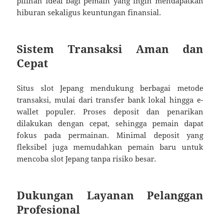
pilihan ideal bagi pemain yang ingin mendapatkan
hiburan sekaligus keuntungan finansial.
Sistem Transaksi Aman dan
Cepat
Situs slot Jepang mendukung berbagai metode
transaksi, mulai dari transfer bank lokal hingga e-
wallet populer. Proses deposit dan penarikan
dilakukan dengan cepat, sehingga pemain dapat
fokus pada permainan. Minimal deposit yang
fleksibel juga memudahkan pemain baru untuk
mencoba slot Jepang tanpa risiko besar.
Dukungan Layanan Pelanggan
Profesional