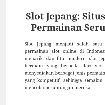
Slot Jepang: Sit
Permainan Seru
Slot Jepang menjadi salah satu 
permainan slot online di Indones
menarik, dan fitur modern, slot 
bermain yang berbeda dari slot 
menyediakan berbagai jenis permai
yang kompetitif, sehingga semakin
mencoba peruntungan mereka.