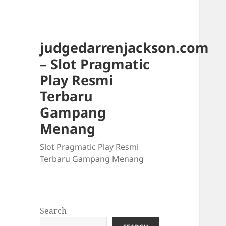
judgedarrenjackson.com
– Slot Pragmatic
Play Resmi
Terbaru
Gampang
Menang
Slot Pragmatic Play Resmi
Terbaru Gampang Menang
Search