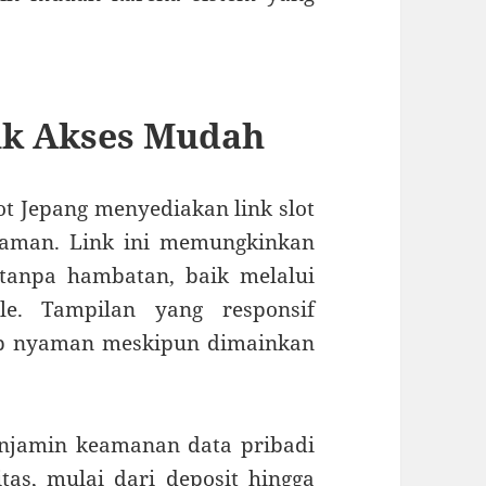
tuk Akses Mudah
t Jepang menyediakan link slot
n aman. Link ini memungkinkan
tanpa hambatan, baik melalui
e. Tampilan yang responsif
p nyaman meskipun dimainkan
menjamin keamanan data pribadi
tas, mulai dari deposit hingga