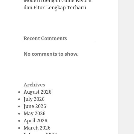
Modern dengan Game Favorit
dan Fitur Lengkap Terbaru
Recent Comments
No comments to show.
Archives
August 2026
July 2026
June 2026
May 2026
April 2026
March 2026