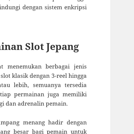
indungi dengan sistem enkripsi
inan Slot Jepang
pat menemukan berbagai jenis
lot klasik dengan 3-reel hingga
tau lebih, semuanya tersedia
tiap permainan juga memiliki
i dan adrenalin pemain.
 gampang menang hadir dengan
uang besar bagi pemain untuk