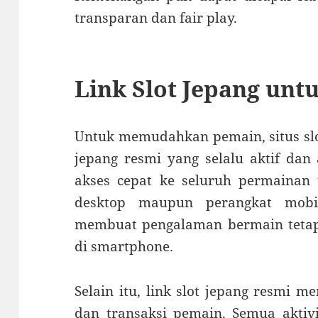
transparan dan fair play.
Link Slot Jepang un
Untuk memudahkan pemain, situs slo
jepang resmi yang selalu aktif da
akses cepat ke seluruh permainan 
desktop maupun perangkat mobil
membuat pengalaman bermain teta
di smartphone.
Selain itu, link slot jepang resmi 
dan transaksi pemain. Semua aktivi